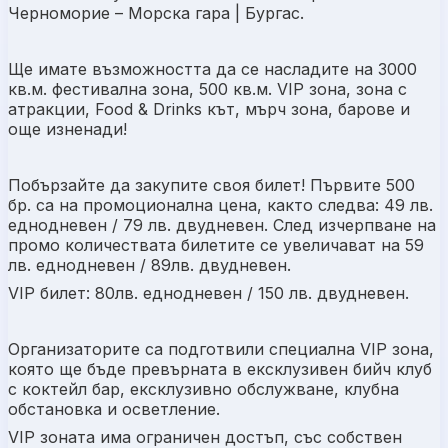
Черноморие – Морска гара | Бургас.
Ще имате възможността да се насладите на 3000
кв.м. фестивална зона, 500 кв.м. VIP зона, зона с
атракции, Food & Drinks кът, мърч зона, барове и
още изненади!
Побързайте да закупите своя билет! Първите 500
бр. са на промоционална цена, както следва: 49 лв.
еднодневен / 79 лв. двудневен. След изчерпване на
промо количествата билетите се увеличават на 59
лв. еднодневен / 89лв. двудневен.
VIP билет: 80лв. еднодневен / 150 лв. двудневен.
Организаторите са подготвили специална VIP зона,
която ще бъде превърната в ексклузивен бийч клуб
с коктейл бар, ексклузивно обслужване, клубна
обстановка и осветление.
VIP зоната има ограничен достъп, със собствен