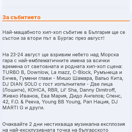
За събитието
Най-мащабното хип-хоп събитие в България ще се
състои за втори път в Бургас през август!
На 23-24 август ще взривим небето над Морска
гара с най-емблематичните имена за всички
времена от световната и родната хип-хоп сцена:
TURBO B, Downlow, La mazz, C-Block, Румънеца и
Енчев, Гумени глави - Мишо Шамара, Вальо Кита,
DJ DIAN SOLO с гост изпълнители - Две лица
(Лошите), КОНСА, RBR, Lil’ Sha, Danny Dimitroff,
Живко Иванов, Ева Мария, Дидо Ангелов; Спенс,
42, F.O. & Peeva, Young BB Young, Рап Нация, DJ
MARTI G и други.
Очаквайте 2 дни нестихваща музикална експлозия
на най-ексклузивната точка на българското