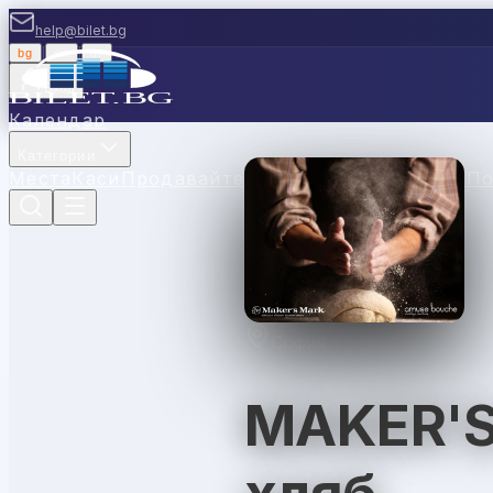
help@bilet.bg
bg
|
en
|
gr
Вход
Календар
Категории
Места
Каси
Продавайте с нас
Ваучери
Новини
П
София
MAKER'S