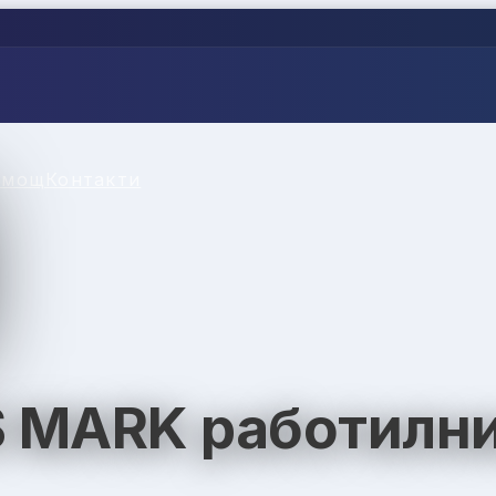
омощ
Контакти
 MARK работилни