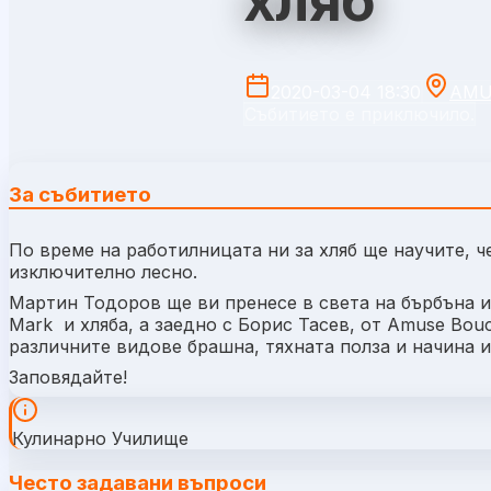
хляб
2020-03-04 18:30
AMU
Събитието е приключило.
За събитието
По време на работилницата ни за хляб ще научите, 
изключително лесно.
Мартин Тодоров ще ви пренесе в света на бърбъна и
Mark и хляба, а заедно с Борис Тасев, от Amuse Bou
различните видове брашна, тяхната полза и начина
Заповядайте!
Кулинарно Училище
Често задавани въпроси