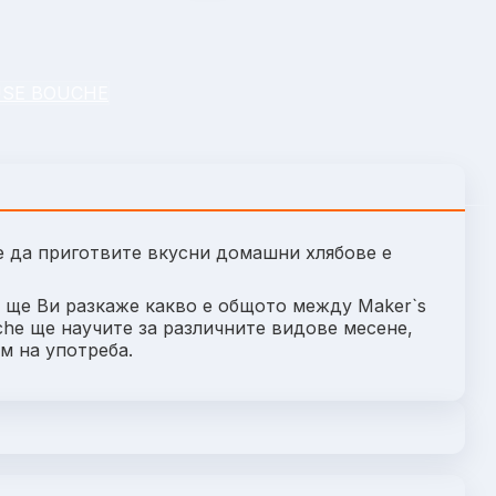
SE BOUCHE
че да приготвите вкусни домашни хлябове е
 ще Ви разкаже какво е общото между Maker`s
che ще научите за различните видове месене,
 им на употреба.