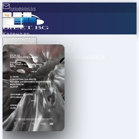
help@bilet.bg
bg
|
en
|
gr
Вход
Календар
Категории
Места
Каси
Продавайте с
нас
Ваучери
Новини
Помощ
Контакти
София