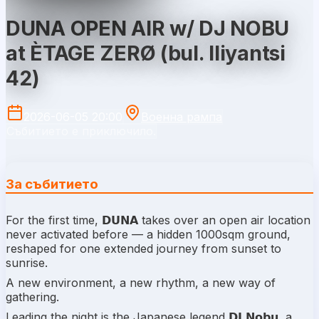
DUNA OPEN AIR w/ DJ NOBU
at ÈTAGE ZERØ (bul. Iliyantsi
42)
2026-06-05 20:00
Военна рампа
Събитието е приключило.
За събитието
For the first time, 𝗗𝗨𝗡𝗔 takes over an open air location
never activated before — a hidden 1000sqm ground,
reshaped for one extended journey from sunset to
sunrise.
A new environment, a new rhythm, a new way of
gathering.
Leading the night is the Japanese legend 𝗗𝗝 𝗡𝗼𝗯𝘂, a