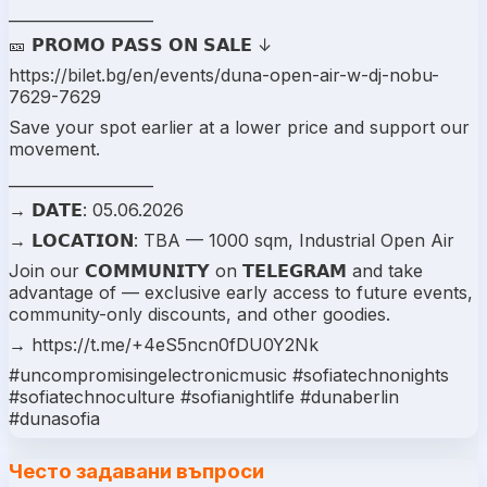
___________________
🎫 𝗣𝗥𝗢𝗠𝗢 𝗣𝗔𝗦𝗦 𝗢𝗡 𝗦𝗔𝗟𝗘 ↓
https://bilet.bg/en/events/duna-open-air-w-dj-nobu-
7629-7629
Save your spot earlier at a lower price and support our
movement.
___________________
→ 𝗗𝗔𝗧𝗘: 05.06.2026
→ 𝗟𝗢𝗖𝗔𝗧𝗜𝗢𝗡: TBA — 1000 sqm, Industrial Open Air
Join our 𝗖𝗢𝗠𝗠𝗨𝗡𝗜𝗧𝗬 on 𝗧𝗘𝗟𝗘𝗚𝗥𝗔𝗠 and take
advantage of — exclusive early access to future events,
community-only discounts, and other goodies.
→ https://t.me/+4eS5ncn0fDU0Y2Nk
#uncompromisingelectronicmusic #sofiatechnonights
#sofiatechnoculture #sofianightlife #dunaberlin
#dunasofia
Често задавани въпроси