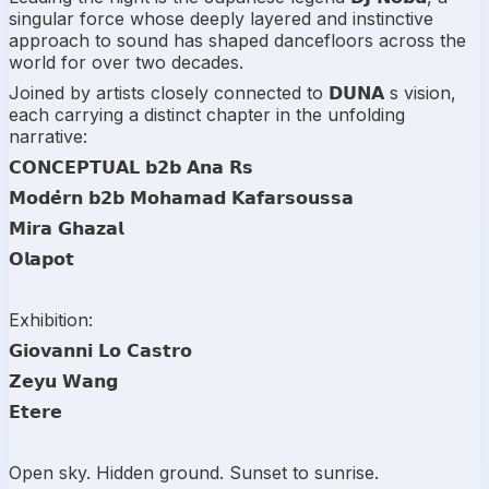
singular force whose deeply layered and instinctive
approach to sound has shaped dancefloors across the
world for over two decades.
Joined by artists closely connected to 𝗗𝗨𝗡𝗔 s vision,
each carrying a distinct chapter in the unfolding
narrative:
𝗖𝗢𝗡𝗖𝗘𝗣𝗧𝗨𝗔𝗟 𝗯𝟮𝗯 𝗔𝗻𝗮 𝗥𝘀
𝗠𝗼𝗱𝗲̇𝗿𝗻 𝗯𝟮𝗯 𝗠𝗼𝗵𝗮𝗺𝗮𝗱 𝗞𝗮𝗳𝗮𝗿𝘀𝗼𝘂𝘀𝘀𝗮
𝗠𝗶𝗿𝗮 𝗚𝗵𝗮𝘇𝗮𝗹
𝗢𝗹𝗮𝗽𝗼𝘁
Exhibition:
𝗚𝗶𝗼𝘃𝗮𝗻𝗻𝗶 𝗟𝗼 𝗖𝗮𝘀𝘁𝗿𝗼
𝗭𝗲𝘆𝘂 𝗪𝗮𝗻𝗴
𝗘𝘁𝗲𝗿𝗲
Open sky. Hidden ground. Sunset to sunrise.