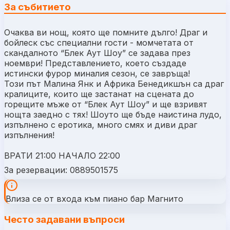
За събитието
Очаква ви нощ, която ще помните дълго! Драг и
бойлеск със специални гости - момчетата от
скандалното “Блек Аут Шоу” се задава през
ноември! Представлението, което създаде
истински фурор миналия сезон, се завръща!
Този път Малина Янк и Африка Бенедикшън са драг
кралиците, които ще застанат на сцената до
горещите мъже от “Блек Аут Шоу” и ще взривят
нощта заедно с тях! Шоуто ще бъде наистина лудо,
изпълнено с еротика, много смях и диви драг
изпълнения!
ВРАТИ 21:00 НАЧАЛО 22:00
За резервации: 0889501575
Влиза се от входа към пиано бар Магнито
Често задавани въпроси