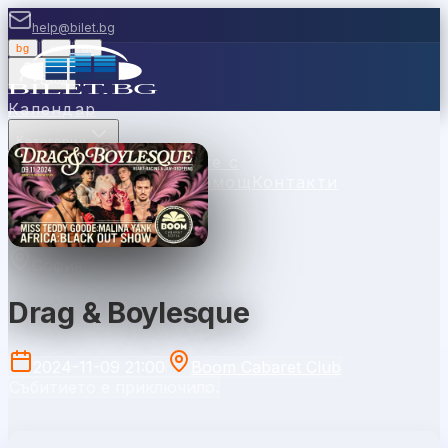
help@bilet.bg
bg
|
en
|
gr
Вход
Календар
Категории
Места
Каси
Продавайте с
нас
Ваучери
Новини
Помощ
Контакти
София
Drag & Boylesque
2024-11-09 21:00
Boom Cabaret Club
Събитието е приключило.