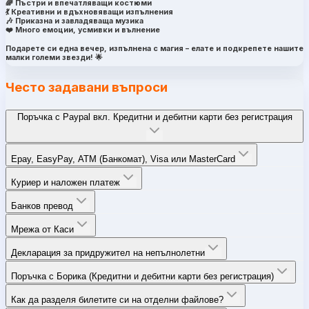
🌈 Пъстри и впечатляващи костюми
💃 Креативни и вдъхновяващи изпълнения
🎶 Приказна и завладяваща музика
❤️ Много емоции, усмивки и вълнение
Подарете си една вечер, изпълнена с магия – елате и подкрепете нашите
малки големи звезди! 🌟
Често задавани въпроси
Поръчка с Paypal вкл. Кредитни и дебитни карти без регистрация
Epay, EasyPay, ATM (Банкомат), Visa или MasterCard
Куриер и наложен платеж
Банков превод
Мрежа от Каси
Декларация за придружител на непълнолетни
Поръчка с Борика (Кредитни и дебитни карти без регистрация)
Как да разделя билетите си на отделни файлове?