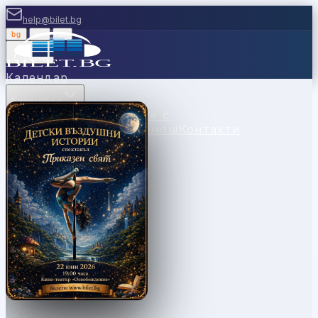
help@bilet.bg
bg
|
en
|
gr
Вход
Календар
Категории
Места
Каси
Продавайте с
нас
Ваучери
Новини
Помощ
Контакти
София