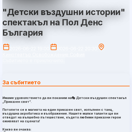
"Детски въздушни истории"
спектакъл на Пол Денс
България
2026-06-22 19:00
2026-06-22 20:30
Кинотеатър Освобождение София
Събитието е приключило.
За събитието
Имаме удоволствието да ви поканим на🎭 Детски въздушен спектакъл
„Приказен свят“.
Потопете се в магията на един приказен свят, изпълнен с танц,
въздушна акробатика и въображение. Нашите малки таланти ще ви
отведат на вълшебно пътешествие, където любими приказни герои
оживяват на сцената!
Какво ви очаква: