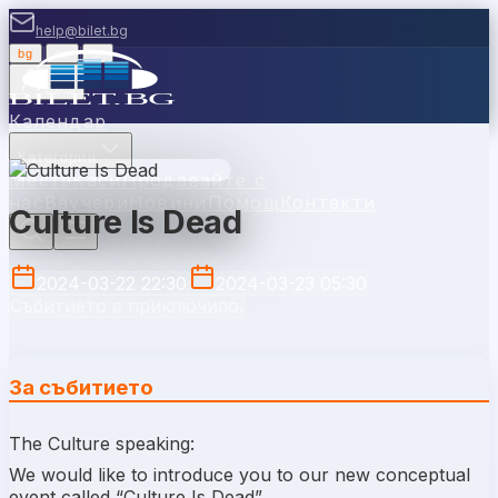
help@bilet.bg
bg
|
en
|
gr
Вход
Календар
Категории
Места
Каси
Продавайте с
нас
Ваучери
Новини
Помощ
Контакти
Culture Is Dead
2024-03-22 22:30
2024-03-23 05:30
Събитието е приключило.
За събитието
The Culture speaking:
We would like to introduce you to our new conceptual
event called “Culture Is Dead”.