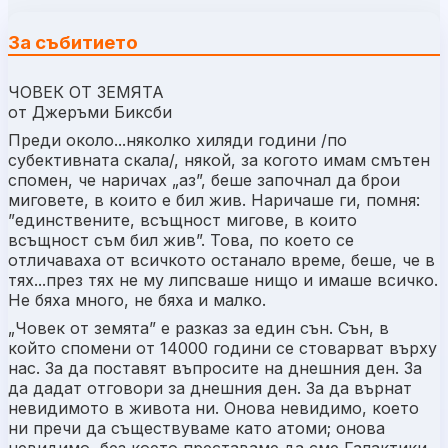
За събитието
ЧОВЕК ОТ ЗЕМЯТА
от Джеръми Биксби
Преди около...няколко хиляди години /по
субективната скала/, някой, за когото имам смътен
спомен, че наричах „аз”, беше започнал да брои
миговете, в които е бил жив. Наричаше ги, помня:
”единствените, всъщност мигове, в които
всъщност съм бил жив”. Това, по което се
отличаваха от всичкото останало време, беше, че в
тях...през тях не му липсваше нищо и имаше всичко.
Не бяха много, не бяха и малко.
„Човек от земята” е разказ за един сън. Сън, в
който спомени от 14000 години се стоварват върху
нас. За да поставят въпросите на днешния ден. За
да дадат отговори за днешния ден. За да върнат
невидимото в живота ни. Онова невидимо, което
ни пречи да съществуваме като атоми; онова