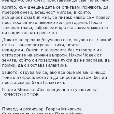
невидимо, без което преставаме да сме Галактики.
Когато, към днешна дата се опитвам, понякога, да
преброя онези, всъщност мигове, в които,
всъщност съм бил жив, се питам: какво съм правил
през последните няколко хиляди години. После
тръсвам глава, забравям и кротко заемам мястото
си в кристалната решетка.
Докато не срещна /случвало се е, случва се.../ някой
от тях – онези встрани – тихи, почти
невидими...Онези, с въпросите без отговори и с
отговорите на всички въпроси. Някой Човек от
земята, който си позволява лукса да не забравя, да
помни, да си остава Галактика.
Защото, струва ми се, ако все още ме мъчи нещо,
това е въпроса: мога ли да си остана атом, без да
преставам да бъда Галактика.
Георги МихалковСъс специалното участие на
ХРИСТО ШОПОВ
Превод и режисьор: Георги Михалков