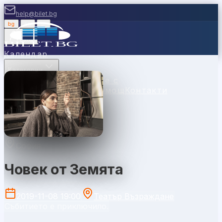
help@bilet.bg
bg
|
en
|
gr
Вход
Календар
Категории
Места
Каси
Продавайте с
нас
Ваучери
Новини
Помощ
Контакти
София
Човек от Земята
2019-11-08 19:00
Театър Възраждане
Събитието е приключило.