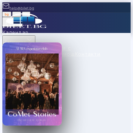
help@bilet.bg
bg
|
en
|
gr
Вход
Календар
Категории
Места
Каси
Продавайте с
нас
Ваучери
Новини
Помощ
Контакти
София