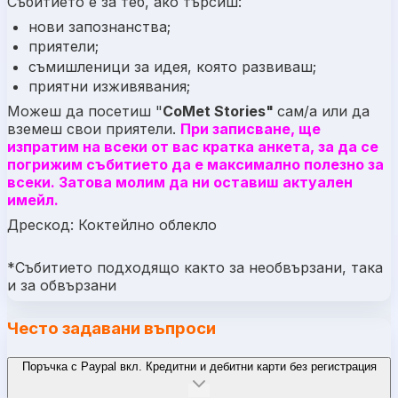
Събитието е за теб, ако търсиш:
нови запознанства;
приятели;
съмишленици за идея, която развиваш;
приятни изживявания;
Можеш да посетиш "
CoMet Stories"
сам/а или да
вземеш свои приятели.
При записване, ще
изпратим на всеки от вас кратка анкета, за да се
погрижим събитието да е максимално полезно за
всеки. Затова молим да ни оставиш актуален
имейл.
Дрескод: Коктейлно облекло
*Събитието подходящо както за необвързани, така
и за обвързани
Често задавани въпроси
Поръчка с Paypal вкл. Кредитни и дебитни карти без регистрация