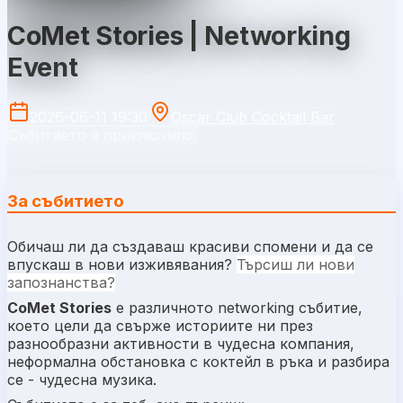
CoMet Stories | Networking
Event
2026-06-11 19:30
Oscar Club Cocktail Bar
Събитието е приключило.
За събитието
Обичаш ли да създаваш красиви спомени и да се
впускаш в нови изживявания?
Търсиш ли нови
запознанства?
CoMet Stories
е различното networking събитие,
което цели да свърже историите ни през
разнообразни активности в чудесна компания,
неформална обстановка с коктейл в ръка и разбира
се - чудесна музика.