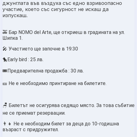
джунглата във въздуха със едно взривоопасно
участие, което със сигурност не искаш да
изпускаш.
🚕 Бар NOMO del Arte, ще откриеш в градината на ул.
Шипка 1.
🎤 Участието ще започне в 19:30
🐤Early bird : 25 лв.
🎟️Предварителна продажба : 30 лв.
🎫 Не е необходимо принтиране на билетите.
🪑 Билетът не осигурява седящо място. За това събитие
не се приемат резервации.
👨‍👧 Не е необходим билет за деца до 10-годишна
възраст с придружител.