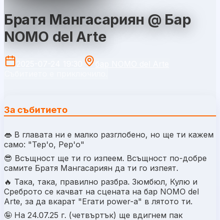
Братя Мангасариян @ Бар
NOMO del Arte
2025-07-24 19:30
бар NOMO del Arte
Събитието е приключило.
За събитието
👄 В главата ни е малко разглобено, но ще ти кажем
само: "Тер'о, Рер'о"
😎 Всъщност ще ти го изпеем. Всъщност по-добре
самите Братя Мангасариян да ти го изпеят.
🔥 Така, така, правилно разбра. Зюмбюл, Кулю и
Среброто се качват на сцената на бар NOMO del
Arte, за да вкарат "Егати power-a" в лятото ти.
🤪 На 24.07.25 г. (четвъртък) ще вдигнем пак