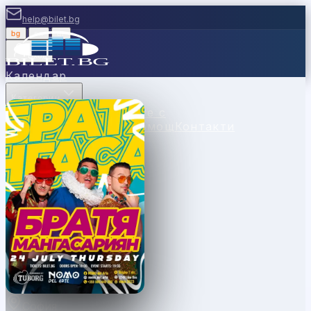
help@bilet.bg
bg
|
en
|
gr
Вход
Календар
Категории
Места
Каси
Продавайте с
нас
Ваучери
Новини
Помощ
Контакти
София