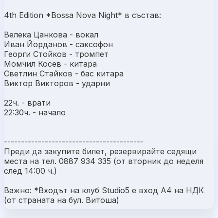
4th Edition *Bossa Nova Night* в състав:
Велека Цанкова - вокал
Иван Йорданов - саксофон
Георги Стойков - тромпет
Момчил Косев - китара
Светлин Стайков - бас китара
Виктор Викторов - ударни
22ч. - врати
22:30ч. - начало
-----------------------------------------
Преди да закупите билет, резервирайте седящи
места на тел. 0887 934 335 (от вторник до неделя
след 14:00 ч.)
Важно: *Входът на клуб Studio5 e вход А4 на НДК
(от страната на бул. Витоша)