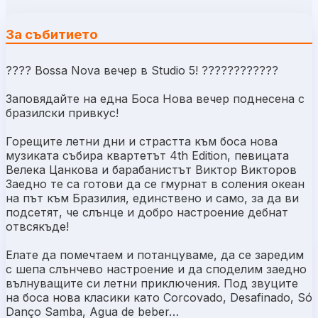
За събитието
???? Bossa Nova вечер в Studio 5! ????????????
Заповядайте на една Боса Нова вечер поднесена с
бразилски привкус!
Горещите летни дни и страстта към боса нова
музиката събира квартетът 4th Edition, певицата
Велека Цанкова и барабанистът Виктор Викторов
Заедно те са готови да се гмурнат в соления океан
на път към Бразилия, единствено и само, за да ви
подсетят, че слънце и добро настроение дебнат
отвсякъде!
Елате да помечтаем и потанцуваме, да се заредим
с шепа слънчево настроение и да споделим заедно
вълнуващите си летни приключения. Под звуците
на боса нова класики като Corcovado, Desafinado, Só
Danço Samba, Agua de beber…