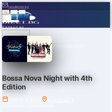
help@bilet.bg
bg
|
en
|
gr
Вход
Календар
Категории
Места
Каси
Продавайте с
нас
Ваучери
Новини
Помощ
Контакти
София
Bossa Nova Night with 4th
Edition
2019-10-10 22:00
Клуб Studio 5
Събитието е приключило.