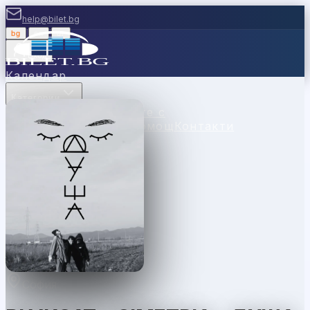
help@bilet.bg
bg
|
en
|
gr
Вход
Календар
Категории
Места
Каси
Продавайте с
нас
Ваучери
Новини
Помощ
Контакти
София