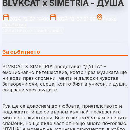
BLVKCAT x SIMETRIA - ДУША
2024-12-07 14:00
2024-12-07 21:00
Гурко
Панорама
Събитието е приключило.
За събитието
BLVKCAT X SIMETRIA представят “ДУША” –
емоционално пътешествие, което чрез музиката ще
ни води през спомени, мечти и дълбоки чувства.
Затворени очи, сърца, които бият в унисон, и души,
свързани чрез звуците.
Тук ще се докоснем до любовта, приятелството и
надеждата, и ще се върнем към най-прекрасните
мигове от живота си. Всеки ще пътува сам в своите
спомени, но ще бъде част от нещо много по-голямо.
“ДУША” е момент на истинска свързаност, в който