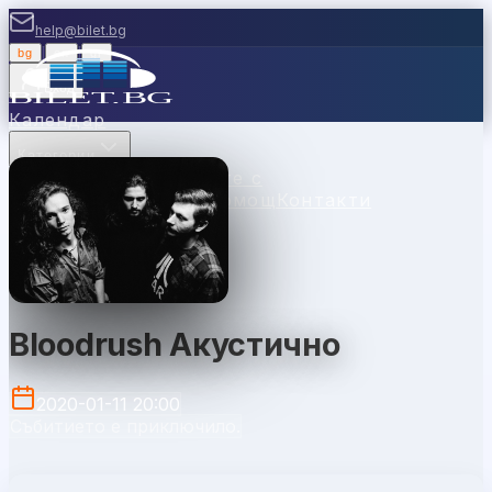
help@bilet.bg
bg
|
en
|
gr
Вход
Календар
Категории
Места
Каси
Продавайте с
нас
Ваучери
Новини
Помощ
Контакти
Bloodrush Aкустично
2020-01-11 20:00
Събитието е приключило.