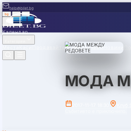
help@bilet.bg
bg
|
en
|
gr
Вход
Календар
Категории
Места
Каси
Продавайте с нас
Ваучери
Новини
П
София
МОДА М
2017-11-17 18:30
Клуб S
Събитието е приключило.