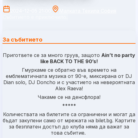
2024-12-05 21:00
Малката Текила София
Събитието е приключило.
За събитието
Пригответе се за много груув, защото
Ain’t no party
like BACK TO THE 90’s!
Гмуркаме се обратно във времето на
емблематичната музика от 90-е, миксирана от DJ
Dian solo, DJ Doncho и с участието на невероятната
Alex Raeva!
Чакаме се на денсфлора!
*****
Количествата на билетите са ограничени и могат да
бъдат закупени само от мрежата на bilet.bg. Картите
за безплатен достъп до клуба няма да важат за
това събитие.