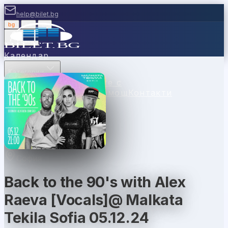
help@bilet.bg
bg
|
en
|
gr
Вход
Календар
Категории
Места
Каси
Продавайте с
нас
Ваучери
Новини
Помощ
Контакти
София
Back to the 90's with Alex
Raeva [Vocals]@ Malkata
Tekila Sofia 05.12.24