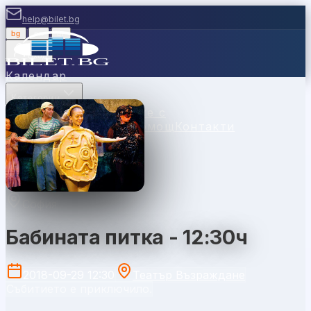
help@bilet.bg
bg
|
en
|
gr
Вход
Календар
Категории
Места
Каси
Продавайте с
нас
Ваучери
Новини
Помощ
Контакти
София
Бабината питка - 12:30ч
2018-09-29 12:30
Театър Възраждане
Събитието е приключило.