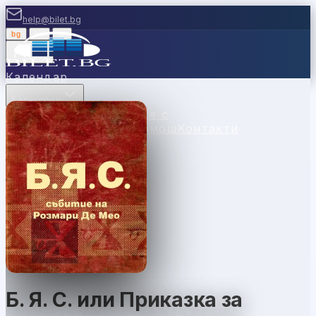
help@bilet.bg
bg
|
en
|
gr
Вход
Календар
Категории
Места
Каси
Продавайте с
нас
Ваучери
Новини
Помощ
Контакти
Б. Я. С. или Приказка за