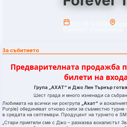
Forever 
2023-09-10 20:00
Лете
Събитието е приключило.
За събитието
Предварителната продажба п
билети на входа
Група „АХАТ“ и Джо Лин Търнър готвя
Шест града и много изненади са събра
Любимата на всички ни рокгрупа
„Ахат“
и вокалния
Purple) обединяват отново сили за съвместно турне 
в средата на септември. Продуцент на турнето е SM
„Стари приятели сме с Джо – разказва вокалистът З