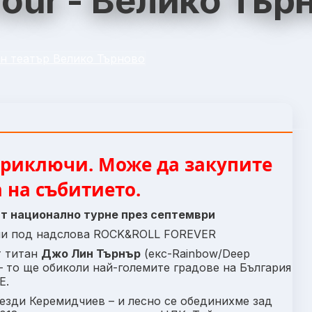
Tour - Велико Тър
н театър Велико Търново
риключи. Може да закупите
 на събитието.
т национално турне през септември
ни под надслова
ROCK&ROLL FOREVER
т титан
Джо Лин Търнър
(екс-Rainbow/Deep
– то ще обиколи най-големите градове на България
E.
везди Керемидчиев – и лесно се обединихме зад