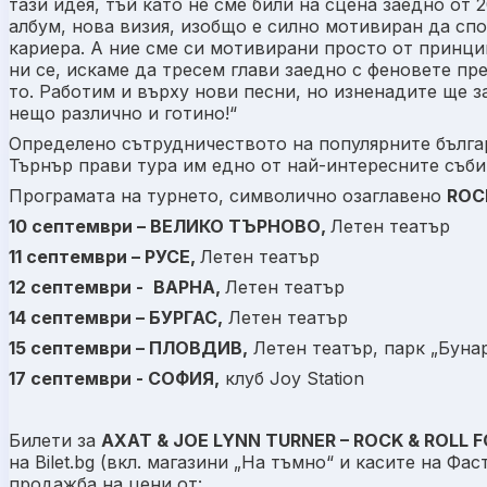
тази идея, тъй като не сме били на сцена заедно от 
албум, нова визия, изобщо е силно мотивиран да спо
кариера. А ние сме си мотивирани просто от принципа
ни се, искаме да тресем глави заедно с феновете пр
то. Работим и върху нови песни, но изненадите ще з
нещо различно и готино!“
Определено сътрудничеството на популярните бълга
Търнър прави тура им едно от най-интересните съби
Програмата на турнето, символично озаглавено
ROC
10 септември – ВЕЛИКО ТЪРНОВО,
Летен театър
11 септември – РУСЕ,
Летен театър
12 септември -
ВАРНА,
Летен театър
14 септември – БУРГАС,
Летен театър
15 септември – ПЛОВДИВ,
Летен театър, парк „Буна
17 септември - СОФИЯ,
клуб Joy Station
Билети за
AХAT & JOE LYNN TURNER – ROCK & ROLL 
на Bilet.bg (вкл. магазини „На тъмно“ и касите на Фа
продажба на цени от: