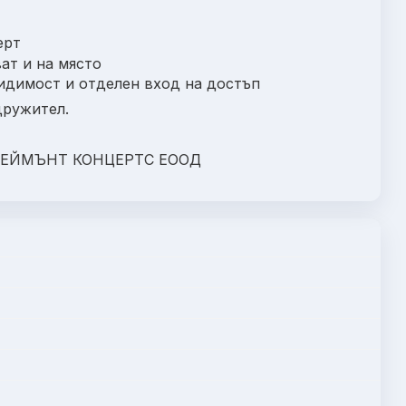
ерт
ват и на място
 видимост и отделен вход на достъп
дружител.
РТЕЙМЪНТ КОНЦЕРТС ЕООД