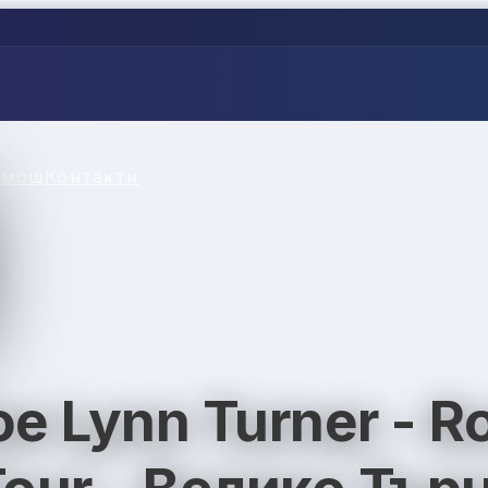
омощ
Контакти
e Lynn Turner - Ro