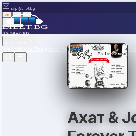
help@bilet.bg
bg
|
en
|
gr
Вход
Календар
Категории
Места
Каси
Продавайте с нас
Ваучери
Новини
П
Велико Търново
Ахат & Jo