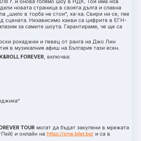
2018 г. и онова голямо шоу в НДК. Той има нов
дели новата страница в своята дълга и славна
 „шило в торба не стои“, ха-ха. Свири ни се, пее
ед сцената. Независимо какви са цифрите в ЕГН-
апазим за самите шоута. Гарантираме, че ще са
рски рокаджии и певец от ранга на Джо Лин
тия в музикалния афиш на България тази есен.
K&ROLL FOREVER
, включва:
рджика“
FOREVER TOUR
могат да бъдат закупени в мрежата
стПей) и онлайн на
https://sme.bilet.bg/
и са в