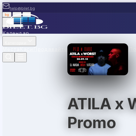
help@bilet.bg
bg
|
en
|
gr
Вход
Календар
Категории
Места
Каси
Продавайте с нас
Ваучери
Новини
П
Sofia
ATILA x 
Promo