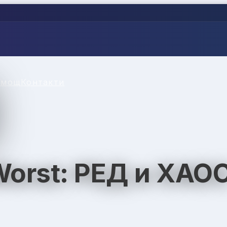
омощ
Контакти
Worst: РЕД и ХАО