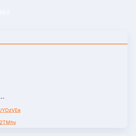
pe 5
---
me/YDzVEe
/O2TMhv