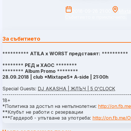
2018-09-28 21:00
Mixta
Събитието е приключило.
За събитието
**********
ATILA x WORST представят:
**********
********
РЕД и ХАОС
********
********
Album Promo
********
28.09.2018 | club *Mixtape5* A-side | 21:00h
Special Guests:
DJ AKASHA | ЖЛЪЧ | 5 O'CLOCK
--------------------------------------------------------------
18+
*Политика за достъп на непълнолетни:
http://on.fb.
**Клубът не работи с резервации
***Гардероб - упътване за употреба:
http://on.fb.me