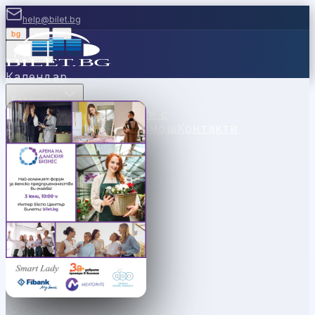
help@bilet.bg
bg
|
en
|
gr
Вход
Календар
Категории
Места
Каси
Продавайте с
нас
Ваучери
Новини
Помощ
Контакти
София