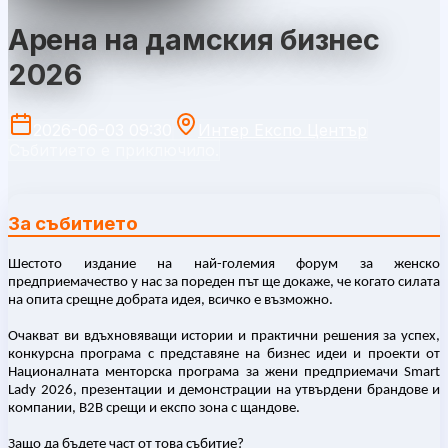
Арена на дамския бизнес
2026
2026-06-03 09:30
Интер Експо Център
Събитието е приключило.
За събитието
Шестото издание на най-големия форум за женско
предприемачество у нас за пореден път ще докаже, че когато силата
на опита срещне добрата идея, всичко е възможно.
Очакват ви вдъхновяващи истории и практични решения за успех,
конкурсна програма с представяне на бизнес идеи и проекти от
Националната менторска програма за жени предприемачи Smart
Lady 2026, презентации и демонстрации на утвърдени брандове и
компании, B2B срещи и експо зона с щандове.
Защо да бъдете част от това събитие?