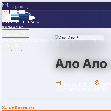
help@bilet.bg
bg
|
en
|
gr
Вход
Календар
Категории
Места
Каси
Продавайте с нас
Ваучери
Новини
П
София
Ало Ало 
2019-02-15 19:00
Теат
Събитието е приключило.
За събитието