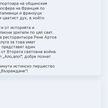
епортоара на общинския
мосфера на Франция по
италианци и франзуци
 цветист дух, в който
и от историята и
лиони зрители по цял свят.
а ресторантьора Рене Артоа
луга за това имат
 представят един
 от Втората световна война.
 „Ало,ало!”, добре познат
 минути истинско пиршество
„Възраждане”!