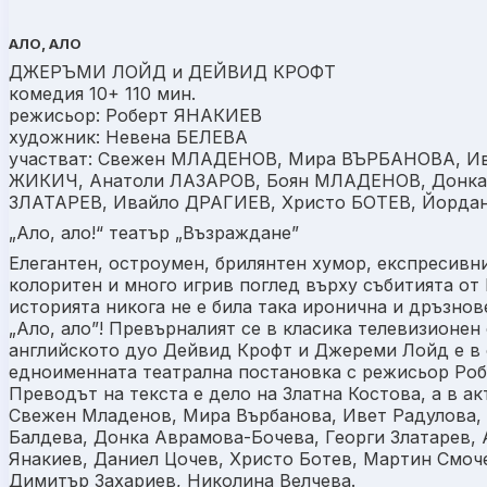
АЛО, АЛО
ДЖЕРЪМИ ЛОЙД и ДЕЙВИД КРОФТ
комедия 10+ 110 мин.
режисьор: Роберт ЯНАКИЕВ
художник: Невена БЕЛЕВА
участват: Свежен МЛАДЕНОВ, Мира ВЪРБАНОВА, И
ЖИКИЧ, Анатоли ЛАЗАРОВ, Боян МЛАДЕНОВ, Донка
ЗЛАТАРЕВ, Ивайло ДРАГИЕВ, Христо БОТЕВ, Йорд
„Ало, ало!“ театър „Възраждане”
Елегантен, остроумен, брилянтен хумор, експресивн
колоритен и много игрив поглед върху събитията от
историята никога не е била така иронична и дръзнов
„Ало, ало”! Превърналият се в класика телевизионен 
английското дуо Дейвид Крофт и Джереми Лойд е в 
едноименната театрална постановка с режисьор Роб
Преводът на текста е дело на Златна Костова, а в а
Свежен Младенов, Мира Върбанова, Ивет Радулова, 
Балдева, Донка Аврамова-Бочева, Георги Златарев, 
Янакиев, Даниел Цочев, Христо Ботев, Мартин Смоч
Димитър Захариев, Николина Велчева.