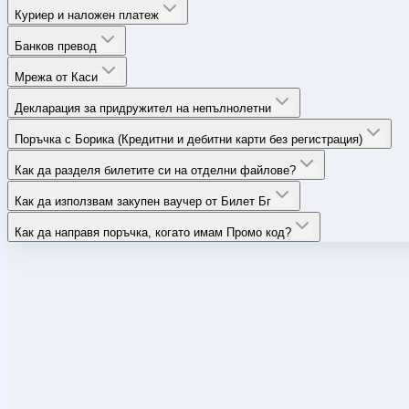
Куриер и наложен платеж
Банков превод
Мрежа от Каси
Декларация за придружител на непълнолетни
Поръчка с Борика (Кредитни и дебитни карти без регистрация)
Как да разделя билетите си на отделни файлове?
Как да използвам закупен ваучер от Билет Бг
Как да направя поръчка, когато имам Промо код?