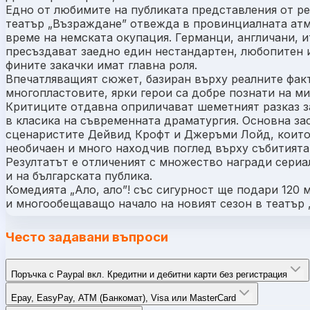
Едно от любимите на публиката представления от р
театър „Възраждане” отвежда в провинциалната ат
време на немската окупация. Германци, англичани, 
пресъздават заедно един нестандартен, любопитен и
фините закачки имат главна роля.
Впечатляващият сюжет, базиран върху реалните факт
многопластовите, ярки герои са добре познати на ми
Критиците отдавна оприличават шеметният разказ з
в класика на съвременната драматургия. Основна зас
сценаристите Дейвид Крофт и Джеръми Лойд, които
необичаен и много находчив поглед върху събитията
Резултатът е отличеният с множество награди сериал
и на българската публика.
Комедията „Ало, ало”! със сигурност ще подари 120
и многообещаващо начало на новият сезон в театър 
Често задавани въпроси
Поръчка с Paypal вкл. Кредитни и дебитни карти без регистрация
Epay, EasyPay, ATM (Банкомат), Visa или MasterCard