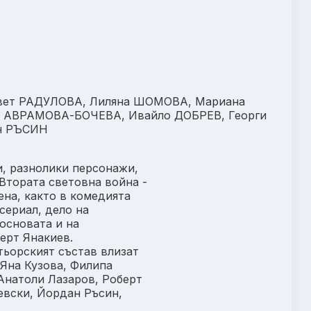
вет РАДУЛОВА, Лиляна ШОМОВА, Мариана
 АВРАМОВА-БОЧЕВА, Ивайло ДОБРЕВ, Георги
ан РЪСИН
и, разнолики персонажи,
 Втората световна война -
ена, както в комедията
сериал, дело на
основата и на
ерт Янакиев.
ктьорският състав влизат
Яна Кузова, Филипа
Анатоли Лазаров, Роберт
евски, Йордан Ръсин,