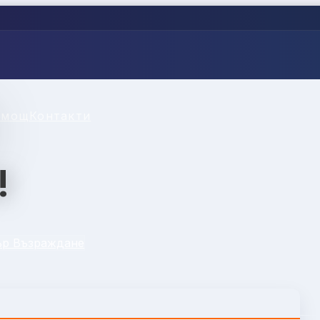
омощ
Контакти
!
ър Възраждане