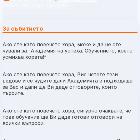
Събитието е приключило.
За събитието
Ако сте като повечето хора, може и да не сте
чували за „Академия на успеха: Обучението, което
усмихва хората!“
Ако сте като повечето хора, Вие четете тези
редове и се чудите дали Академията е подходяща
за Вас и дали ще Ви даде отговорите, които
търсите.
Ако сте като повечето хора, сигурно очаквате, че
това обучение ще Ви даде готови отговори на
всички въпроси.