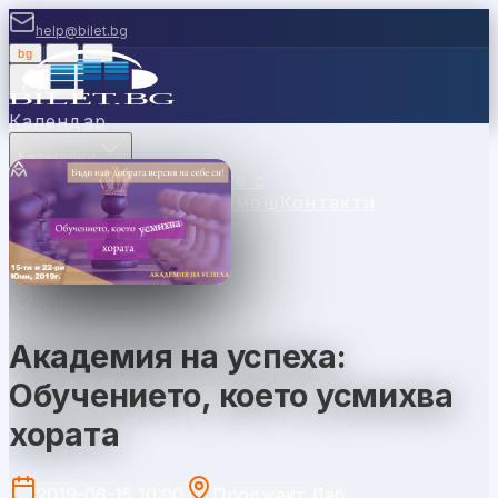
help@bilet.bg
bg
|
en
|
gr
Вход
Календар
Категории
Места
Каси
Продавайте с
нас
Ваучери
Новини
Помощ
Контакти
Sofia
Академия на успеха:
Обучението, което усмихва
хората
2019-06-15 10:00
Проджект Лаб