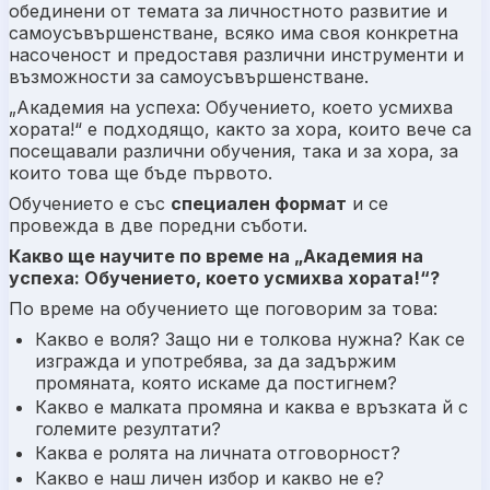
обединени от темата за личностното развитие и
самоусъвършенстване, всяко има своя конкретна
насоченост и предоставя различни инструменти и
възможности за самоусъвършенстване.
„Академия на успеха: Обучението, което усмихва
хората!“ е подходящо, както за хора, които вече са
посещавали различни обучения, така и за хора, за
които това ще бъде първото.
Обучението е със
специален формат
и се
провежда в две поредни съботи.
Какво ще научите по време на „Академия на
успеха: Обучението, което усмихва хората!“?
По време на обучението ще поговорим за това:
Какво е воля? Защо ни е толкова нужна? Как се
изгражда и употребява, за да задържим
промяната, която искаме да постигнем?
Какво е малката промяна и каква е връзката й с
големите резултати?
Каква е ролята на личната отговорност?
Какво е наш личен избор и какво не е?