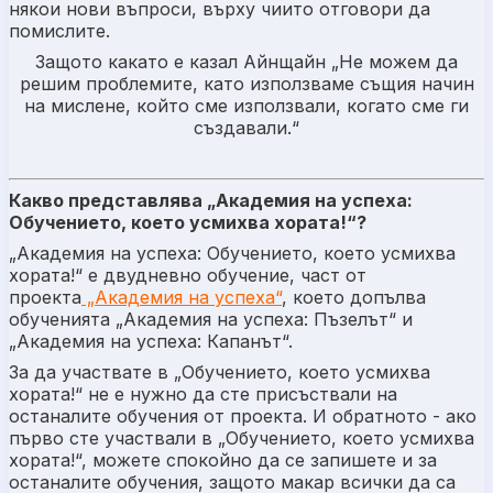
някои нови въпроси, върху чиито отговори да
помислите.
Защото какато е казал Айнщайн „Не можем да
решим проблемите, като използваме същия начин
на мислене, който сме използвали, когато сме ги
създавали.“
Какво представлява „Академия на успеха:
Обучението, което усмихва хората!“?
„Академия на успеха: Обучението, което усмихва
хората!“ е двудневно обучение, част от
проекта
„Академия на успеха“
, което допълва
обученията „Академия на успеха: Пъзелът“ и
„Академия на успеха: Капанът“.
За да участвате в „Обучението, което усмихва
хората!“ не е нужно да сте присъствали на
останалите обучения от проекта. И обратното - ако
първо сте участвали в „Обучението, което усмихва
хората!“, можете спокойно да се запишете и за
останалите обучения, защото макар всички да са