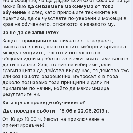
Но е обещние, че ще дадем всичко от себе си, за да
може Вие
да си вземете максимума от това
обучение
и след като приложите техниките на
практика, да се чувствате по-уверени и можещи в
края на обучението, отколкото в началото му.
Защо да се запишете?
Защото принципите на личната отговорност,
силата на волята, съзнателните избори и връзката
между емоциите, тялото и интелекта са
общовалидни и работят за всеки, които има волята
да ги прилага. Защото ние не избираме дали
гравитацията да действа върху нас, тя действа със
или без нашето разрешение. Въпросът е в това
доколо познаваме тези принципи и дали ги
прилагаме по начин, който да максимизира
резултатите ни.
Кога ще се проведе обучението?
Две поредни съботи – 15.06 и 22.06.2019 г.
От 10 до 19:00 ч. (часът на приключване е
ориентировъчен).