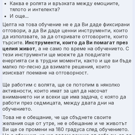
Каква е ролята и връзката между емоциите,
тялото и интелекта?
И още...
Целта на това обучение не е да Ви даде фиксирани
отговори, а да Ви даде ценни инструменти, които
да използвате, за да откривате отговорите, които
търсите.
Инструменти, които да Ви помагат през
целия живот
, а не само по време на обучението. С
тези инструменти ще моежте да повдигате
енергията си в трудни моменти, както и ще ви бъде
малко по-лесно да взимате решения, които
изискват поемане на отговорност.
Ще работим с волята, ще се потопим в няколко
активности, които имат за цел да насочат
вниманието ни и всеки ще има задача, с която да
работи през седмицата, между двата дни на
обучението.
Това не е обещание, че ще сбъднете своите
желания още от утре, не е обещание и че животът
Ви ще се промени на 180 градуса след обучението.