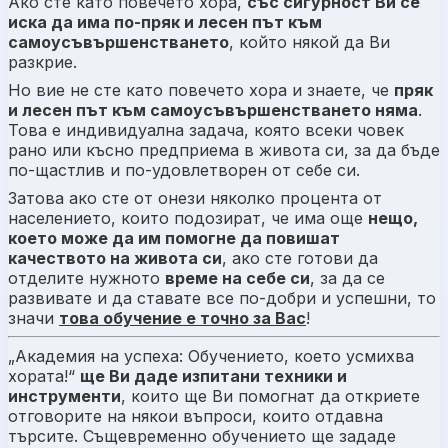
Ако сте като повечето хора,
със сигурност Ви се
иска да има по-пряк и лесен път към
самоусъвършенстването
, който някой да Ви
разкрие.
Но вие не сте като повечето хора и знаете, че
пряк
и лесен път към самоусъвършенстването няма
.
Това е индивидуална задача, която всеки човек
рано или късно предприема в живота си, за да бъде
по-щастлив и по-удовлетворен от себе си.
Затова ако сте от онези няколко процента от
населението, които подозират, че има още
нещо,
което може да им помогне да повишат
качеството на живота си
, ако сте готови да
отделите нужното
време на себе си
, за да се
развивате и да ставате все по-добри и успешни, то
значи
това обучение е точно за Вас
!
„Академия на успеха: Обучението, което усмихва
хората!“
ще Ви даде изпитани техники и
инструменти
, които ще Ви помогнат да откриете
отговорите на някои въпроси, които отдавна
търсите. Същевременно обучението ще зададе