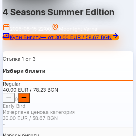
4 Seasons Summer Edition
2026-08-15 22:00
Moonlight Varna
Купи Билети
—
от
30.00 EUR / 58.67 BGN
Стъпка 1 от 3
Избери билети
Regular
40.00 EUR / 78.23 BGN
0
Early Bird
Изчерпана ценова категория
30.00 EUR / 58.67 BGN
-
Избери билети