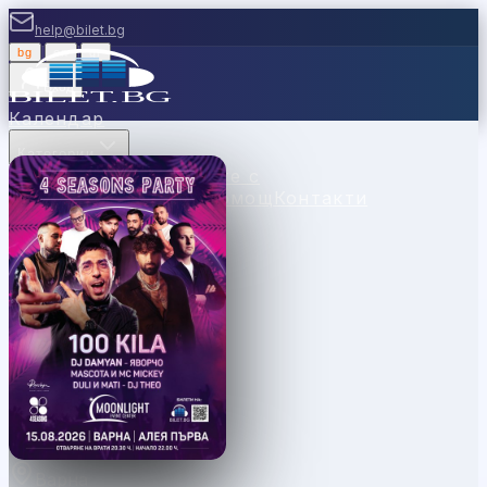
help@bilet.bg
bg
|
en
|
gr
Вход
Календар
Категории
Места
Каси
Продавайте с
нас
Ваучери
Новини
Помощ
Контакти
Варна