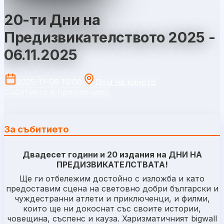
20-ти Дни на
Предизвикателството 2025 -
06.11.2025
2025-11-06 19:00
Дом на киното
Събитието е приключило.
За събитието
Двадесет години и 20 издания на ДНИ НА
ПРЕДИЗВИКАТЕЛСТВАТА!
Ще ги отбележим достойно с изложба и като
предоставим сцена на световно добри български и
чуждестранни атлети и приключенци, и филми,
които ще ни докоснат със своите истории,
човещина, съспенс и кауза. Харизматичният bigwall