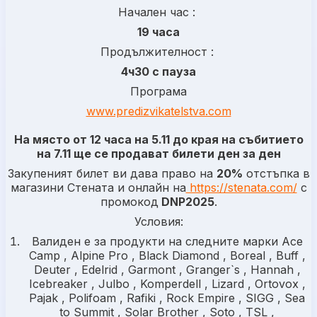
Начален час :
19 часа
Продължителност :
4ч30 с пауза
Програма
www.predizvikatelstva.com
На място от 12 часа на 5.11 до края на събитието
на 7.11 ще се продават билети ден за ден
Закупеният билет ви дава право на
20%
отстъпка в
магазини Стената и онлайн на
https://stenata.com/
с
промокод
DNP2025
.
Условия:
Валиден е за продукти на следните марки Ace
Camp , Alpine Pro , Black Diamond , Boreal , Buff ,
Deuter , Edelrid , Garmont , Granger`s , Hannah ,
Icebreaker , Julbo , Komperdell , Lizard , Ortovox ,
Pajak , Polifoam , Rafiki , Rock Empire , SIGG , Sea
to Summit , Solar Brother , Soto , TSL ,