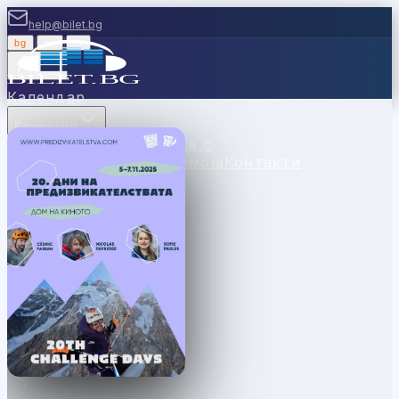
help@bilet.bg
bg
|
en
|
gr
Вход
Календар
Категории
Места
Каси
Продавайте с
нас
Ваучери
Новини
Помощ
Контакти
София