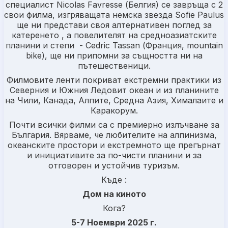
специалист Nicolas Favresse (Белгия) се завръща с 2
свои филма, изгряващата немска звезда Sofie Paulus
ще ни представи своя алтернативен поглед за
катеренето , а повелителят на средноазиатските
планини и степи - Cedric Tassan (Франция, mountain
bike), ще ни припомни за същността ни на
пътешественици.
Филмовите ленти покриват екстремни практики из
Северния и Южния Ледовит океан и из планините
на Чили, Канада, Алпите, Средна Азия, Хималаите и
Каракорум.
Почти всички филми са с премиерно излъчване за
България. Вярваме, че любителите на алпинизма,
океанските простори и екстремното ще прегърнат
и инициативите за по-чисти планини и за
отговорен и устойчив туризъм.
Къде :
Дом на киното
Кога?
5-7 Ноември 2025 г.