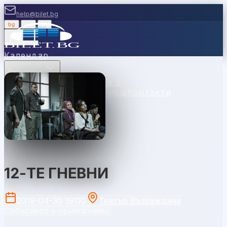
help@bilet.bg
bg
|
en
|
gr
Вход
Календар
Категории
Места
Каси
Продавайте с
нас
Ваучери
Новини
Помощ
Контакти
София
12-ТЕ ГНЕВНИ
2019-04-30 19:00
Театър Възраждане
Събитието е приключило.