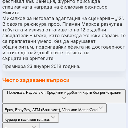
фестивал във Венеция, журито присъжда
специалната награда на филмовия режисьор
Никита
Михалков за неговата адаптация на сценария – „12“.
В своята режисура проф. Пламен Марков разчупва
табутата и излиза от клишето на 12 съдебни
заседатели – мъже, като въвежда женски образи. Те
са преплетени умело, без да нарушават
общия ритъм, подсилвайки ефекта на достоверност
и стига до най-дълбоките кътчета на
сърцата на зрителите.
Премиера 23 януари 2018 година.
Често задавани въпроси
Поръчка с Paypal вкл. Кредитни и дебитни карти без регистрация
Epay, EasyPay, ATM (Банкомат), Visa или MasterCard
Куриер и наложен платеж