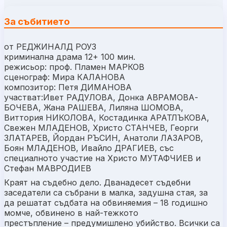
За събитието
от РЕДЖИНАЛД РОУЗ
криминална драма 12+ 100 мин.
режисьор: проф. Пламен МАРКОВ
сценограф: Мира КАЛАНОВА
композитор: Петя ДИМАНОВА
участват:Ивет РАДУЛОВА, Донка АВРАМОВА-
БОЧЕВА, Жана РАШЕВА, Лиляна ШОМОВА,
Виттория НИКОЛОВА, Костадинка АРАТЛЪКОВА,
Свежен МЛАДЕНОВ, Христо СТАНЧЕВ, Георги
ЗЛАТАРЕВ, Йордан РЪСИН, Анатоли ЛАЗАРОВ,
Боян МЛАДЕНОВ, Ивайло ДРАГИЕВ, със
специалното участие на Христо МУТАФЧИЕВ и
Стефан МАВРОДИЕВ
Краят на съдебно дело. Дванадесет съдебни
заседатели са събрани в малка, задушна стая, за
да решатат съдбата на обвиняемия – 18 годишно
момче, обвинено в най-тежкото
престъпление – предумишлено убийство. Всички са