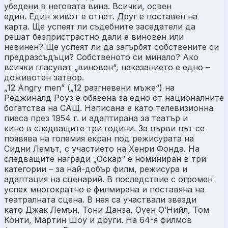
убедени в неговата вина. Всички, освен
един. Един живот е отнет. Друг е поставен на
карта. Ще успеят ли съдебните заседатели да
решат безпристрастно дали е виновен или
невинен? Ще успеят ли да загърбят собствените си
предразсъдъци? Собственото си минало? Ако
всички гласуват „виновен“, наказанието е едно –
доживотен затвор.
„12 Angry men” („12 разгневени мъже“) на
Реджиналд Роуз е обявена за едно от националните
богатства на САЩ. Написана е като телевизионна
пиеса през 1954 г. и адаптирана за театър и
кино в следващите три години. За първи път се
появява на големия екран под режисурата на
Сидни Лемът, с участието на Хенри Фонда. На
следващите награди „Оскар“ е номиниран в три
категории – за най-добър филм, режисура и
адаптация на сценарий. В последствие с огромен
успех многократно е филмирана и поставяна на
театралната сцена. В нея са участвали звезди
като Джак Лемън, Тони Данза, Оуен О‘Нийл, Том
Конти, Мартин Шоу и други. На 64-я филмов