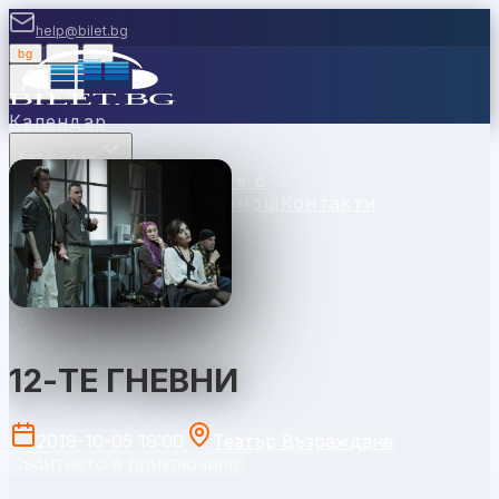
help@bilet.bg
bg
|
en
|
gr
Вход
Календар
Категории
Места
Каси
Продавайте с
нас
Ваучери
Новини
Помощ
Контакти
София
12-ТЕ ГНЕВНИ
2019-10-05 19:00
Театър Възраждане
Събитието е приключило.