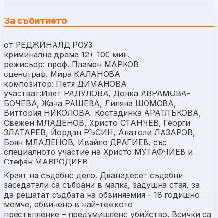
За събитието
от РЕДЖИНАЛД РОУЗ
криминална драма 12+ 100 мин.
режисьор: проф. Пламен МАРКОВ
сценограф: Мира КАЛАНОВА
композитор: Петя ДИМАНОВА
участват:Ивет РАДУЛОВА, Донка АВРАМОВА-
БОЧЕВА, Жана РАШЕВА, Лиляна ШОМОВА,
Виттория НИКОЛОВА, Костадинка АРАТЛЪКОВА,
Свежен МЛАДЕНОВ, Христо СТАНЧЕВ, Георги
ЗЛАТАРЕВ, Йордан РЪСИН, Анатоли ЛАЗАРОВ,
Боян МЛАДЕНОВ, Ивайло ДРАГИЕВ, със
специалното участие на Христо МУТАФЧИЕВ и
Стефан МАВРОДИЕВ
Краят на съдебно дело. Дванадесет съдебни
заседатели са събрани в малка, задушна стая, за
да решатат съдбата на обвиняемия – 18 годишно
момче, обвинено в най-тежкото
престъпление – предумишлено убийство. Всички са