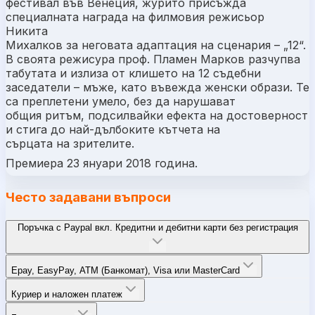
фестивал във Венеция, журито присъжда
специалната награда на филмовия режисьор
Никита
Михалков за неговата адаптация на сценария – „12“.
В своята режисура проф. Пламен Марков разчупва
табутата и излиза от клишето на 12 съдебни
заседатели – мъже, като въвежда женски образи. Те
са преплетени умело, без да нарушават
общия ритъм, подсилвайки ефекта на достоверност
и стига до най-дълбоките кътчета на
сърцата на зрителите.
Премиера 23 януари 2018 година.
Често задавани въпроси
Поръчка с Paypal вкл. Кредитни и дебитни карти без регистрация
Epay, EasyPay, ATM (Банкомат), Visa или MasterCard
Куриер и наложен платеж