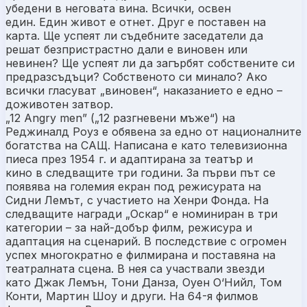
убедени в неговата вина. Всички, освен
един. Един живот е отнет. Друг е поставен на
карта. Ще успеят ли съдебните заседатели да
решат безпристрастно дали е виновен или
невинен? Ще успеят ли да загърбят собствените си
предразсъдъци? Собственото си минало? Ако
всички гласуват „виновен“, наказанието е едно –
доживотен затвор.
„12 Angry men” („12 разгневени мъже“) на
Реджиналд Роуз е обявена за едно от националните
богатства на САЩ. Написана е като телевизионна
пиеса през 1954 г. и адаптирана за театър и
кино в следващите три години. За първи път се
появява на големия екран под режисурата на
Сидни Лемът, с участието на Хенри Фонда. На
следващите награди „Оскар“ е номиниран в три
категории – за най-добър филм, режисура и
адаптация на сценарий. В последствие с огромен
успех многократно е филмирана и поставяна на
театралната сцена. В нея са участвали звезди
като Джак Лемън, Тони Данза, Оуен О‘Нийл, Том
Конти, Мартин Шоу и други. На 64-я филмов