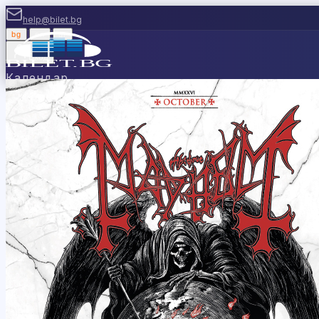
help@bilet.bg
bg
|
en
|
gr
Вход
Календар
Категории
Места
Каси
Продавайте с нас
Ваучери
Новини
П