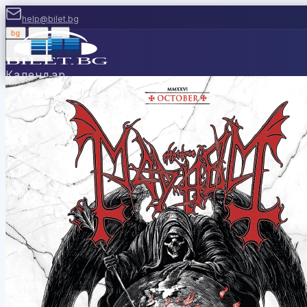
help@bilet.bg
bg
|
en
|
gr
Вход
Календар
Категории
Места
Каси
Продавайте с нас
Ваучери
Новини
П