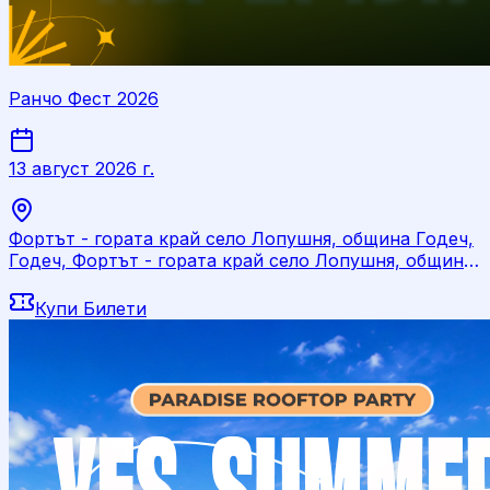
Ранчо Фест 2026
13 август 2026 г.
Фортът - гората край село Лопушня, община Годеч,
Годеч, Фортът - гората край село Лопушня, община
Годеч
Купи Билети