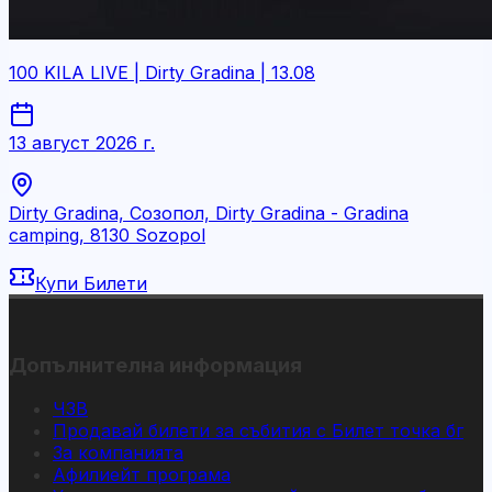
100 KILA LIVE | Dirty Gradina | 13.08
13 август 2026 г.
Dirty Gradina, Созопол, Dirty Gradina - Gradina
camping, 8130 Sozopol
Купи Билети
Допълнителна информация
ЧЗВ
Продавай билети за събития с Билет точка бг
За компанията
Афилиейт програма