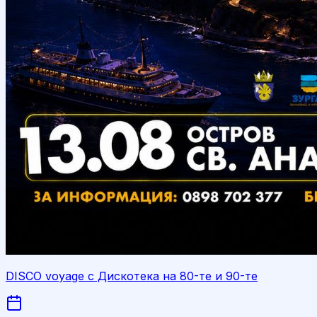
DISCO voyage с Дискотека на 80-те и 90-те