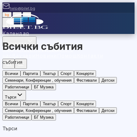
help@bilet.bg
bg
|
en
|
gr
Вход
Календар
Всички събития
Категории
Места
Каси
Продавайте с
нас
Ваучери
Новини
Помощ
Контакти
събития
Всички
Партита
Театър
Спорт
Концерти
Семинари, Конференции , обучения
Фестивали
Детски
Работилници
БГ Музика
Търси
Всички
Партита
Театър
Спорт
Концерти
Семинари, Конференции , обучения
Фестивали
Детски
Работилници
БГ Музика
Търси