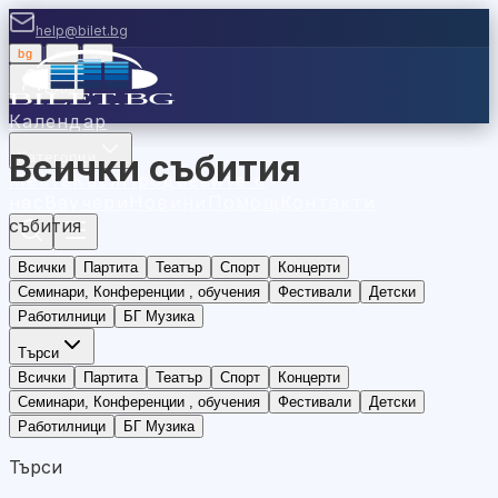
help@bilet.bg
bg
|
en
|
gr
Вход
Календар
Всички събития
Категории
Места
Каси
Продавайте с
нас
Ваучери
Новини
Помощ
Контакти
събития
Всички
Партита
Театър
Спорт
Концерти
Семинари, Конференции , обучения
Фестивали
Детски
Работилници
БГ Музика
Търси
Всички
Партита
Театър
Спорт
Концерти
Семинари, Конференции , обучения
Фестивали
Детски
Работилници
БГ Музика
Търси