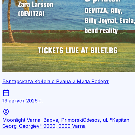
Българската Ko4ela с Риана и Мила Роберт
13 август 2026 г.
Moonlight Varna, Варна, PrimorskiOdesos, ul. "Kapitan
Georgi Georgiev" 9000, 9000 Varna