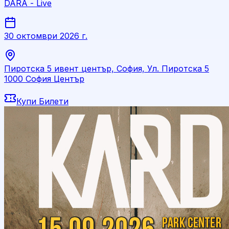
DARA - Live
30 октомври 2026 г.
Пиротска 5 ивент център, София, Ул. Пиротска 5
1000 София Център
Купи Билети