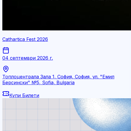
Cathartica Fest 2026
04 септември 2026 г.
Топлоцентрала Зала 1, София, София, ул. "Емил
Берсински" №5, Sofia, Bulgaria
Купи Билети