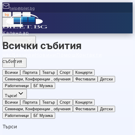
help@bilet.bg
bg
|
en
|
gr
Вход
Календар
Всички събития
Категории
Места
Каси
Продавайте с
нас
Ваучери
Новини
Помощ
Контакти
събития
Всички
Партита
Театър
Спорт
Концерти
Семинари, Конференции , обучения
Фестивали
Детски
Работилници
БГ Музика
Търси
!
Всички
Партита
Театър
Спорт
Концерти
Семинари, Конференции , обучения
Фестивали
Детски
Работилници
БГ Музика
Търси