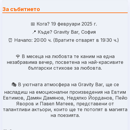
За събитието
📅 Кога? 19 февруари 2025 г.
📍 Къде? Gravity Bar, София
⏰ Начало: 20:00 ч. (Вратите отварят в 19:30 ч.)
🌹 В месеца на любовта те каним на една
незабравима вечер, посветена на най-красивите
български стихове за любовта.
🎭 В уютната атмосфера на Gravity Bar, ще се
насладиш на емоционални произведения на Евтим
Евтимов, Дамян Дамянов, Недялко Йорданов, Пейо
Яворов и Павел Матеев, представени от
талантливи актьори, които ще те потопят в магията
на поезията.