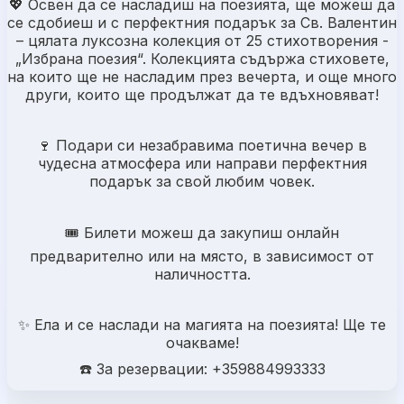
💖 Освен да се насладиш на поезията, ще можеш да
се сдобиеш и с перфектния подарък за Св. Валентин
– цялата луксозна колекция от 25 стихотворения -
„Избрана поезия“. Колекцията съдържа стиховете,
на които ще не насладим през вечерта, и още много
други, които ще продължат да те вдъхновяват!
🍷 Подари си незабравима поетична вечер в
чудесна атмосфера или направи перфектния
подарък за свой любим човек.
🎟️ Билети можеш да закупиш онлайн
предварително или на място, в зависимост от
наличността.
✨ Ела и се наслади на магията на поезията! Ще те
очакваме!
☎️ За резервации: +359884993333