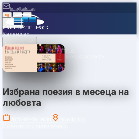
help@bilet.bg
bg
|
en
|
gr
Вход
Календар
Категории
Места
Каси
Продавайте с
нас
Ваучери
Новини
Помощ
Контакти
София
Избрана поезия в месеца на
любовта
2025-02-19 19:30
Gravity bar
Събитието е приключило.