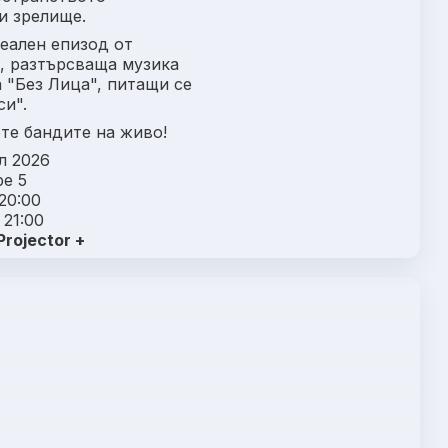
и зрелище.
еален епизод от
, разтърсваща музика
 "Без Лица", питащи се
си".
те бандите на живо!
л 2026
pe 5
20:00
 21:00
Projector +