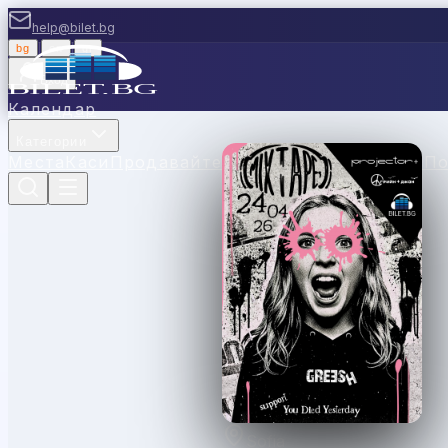
help@bilet.bg
bg
|
en
|
gr
Вход
Календар
Категории
Места
Каси
Продавайте с нас
Ваучери
Новини
П
Sofia