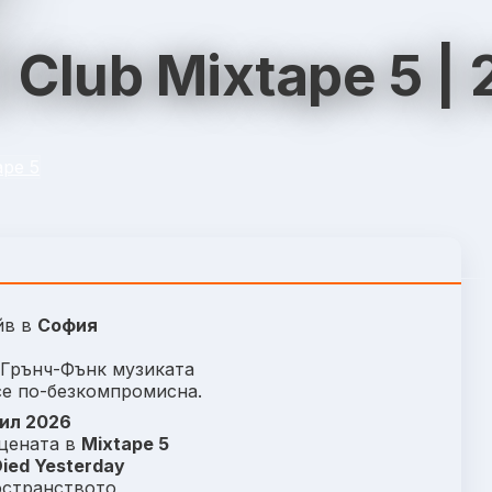
 Club Mixtape 5 | 
ape 5
йв в
София
 Грънч-Фънк музиката
се по-безкомпромисна.
ил 2026
сцената в
Mixtape 5
Died Yesterday
остранството