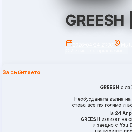
GREESH |
2026-04-24 21:00
Mixt
Събитието е приключило.
За събитието
GREESH
с ла
Необузданата вълна на
става все по-голяма и в
На
24 Апр
GREESH
излизат на 
и заедно с
You 
ще взривят пр