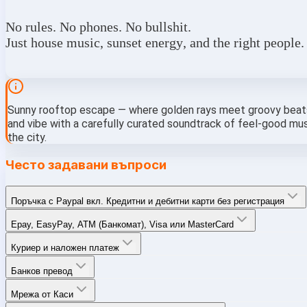
No rules. No phones. No bullshit.
Just house music, sunset energy, and the right people.
Sunny rooftop escape
 — where golden rays meet groovy beats.
and vibe with a carefully curated soundtrack of feel-good music.
the city.
Често задавани въпроси
Поръчка с Paypal вкл. Кредитни и дебитни карти без регистрация
Epay, EasyPay, ATM (Банкомат), Visa или MasterCard
Куриер и наложен платеж
Банков превод
Мрежа от Каси