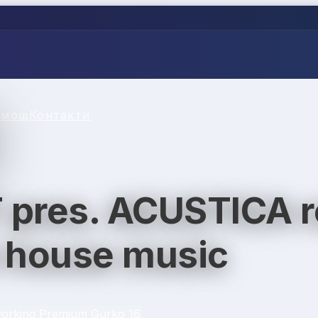
омощ
Контакти
pres. ACUSTICA r
 house music
orking Premium Gurko 16