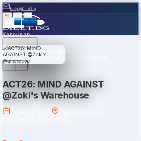
help@bilet.bg
bg
|
en
|
gr
Вход
Календар
Категории
Места
Каси
Продавайте с
нас
Ваучери
Новини
Помощ
Контакти
София
ACT26: MIND AGAINST
@Zoki's Warehouse
2025-11-15 22:30
ZOKI's Warehouse
Събитието е приключило.