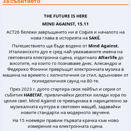
За събитието
THE FUTURE IS HERE
MIND AGAINST, 15.11
ACT26 бележи завръщането ни в София и началото на
нова глава в историята на
SAKÉ.
Пътешествието ще бъде водено от
Mind Against.
Италианското дуо е сред най-уважаваните имена на
световната електронна сцена, издигнало
Аfterlife
до
висотите, на които го познаваме днес. Алесандро и
Федерико Фонини превръщат електронната музика в
машина на времето с хипнотичния си стил, вдъхновен от
психеделичния саунд на 80-те.
През 2023 г. дуото стартира своя лейбъл и серия от
събития
HABITAT
, привличайки десетки хиляди хора по
целия свят. Mind Against се превърнаха в нарицателно за
музикалната култура в световен мащаб, задавайки
новите стандарти на модерното звучене.
На 15 ноември правим първата крачка към ново
измерение на електронната сцена.